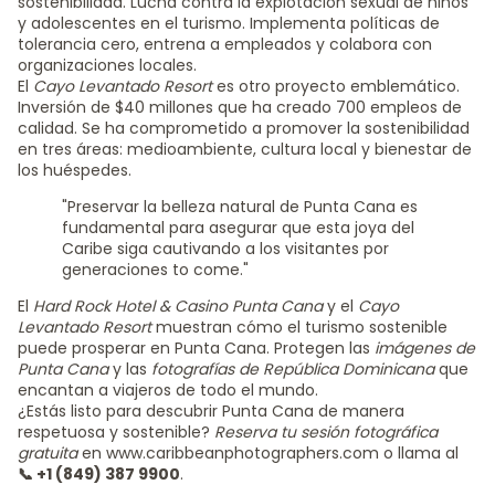
sostenibilidad. Lucha contra la explotación sexual de niños
y adolescentes en el turismo. Implementa políticas de
tolerancia cero, entrena a empleados y colabora con
organizaciones locales.
El
Cayo Levantado Resort
es otro proyecto emblemático.
Inversión de $40 millones que ha creado 700 empleos de
calidad. Se ha comprometido a promover la sostenibilidad
en tres áreas: medioambiente, cultura local y bienestar de
los huéspedes.
"Preservar la belleza natural de Punta Cana es
fundamental para asegurar que esta joya del
Caribe siga cautivando a los visitantes por
generaciones to come."
El
Hard Rock Hotel & Casino Punta Cana
y el
Cayo
Levantado Resort
muestran cómo el turismo sostenible
puede prosperar en Punta Cana. Protegen las
imágenes de
Punta Cana
y las
fotografías de República Dominicana
que
encantan a viajeros de todo el mundo.
¿Estás listo para descubrir Punta Cana de manera
respetuosa y sostenible?
Reserva tu sesión fotográfica
gratuita
en www.caribbeanphotographers.com o llama al
📞 +1 (849) 387 9900
.