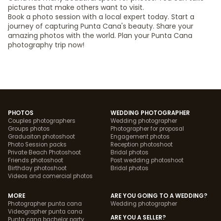
pictures that make others want to visit.
Book a photo session with a local expert today. Start a
journey of capturing Punta Cana's beauty. Share your
amazing photos with the world. Plan your Punta Cana
photography trip now!
PHOTOS
WEDDING PHOTOGRAPHER
Couples photographers
Wedding photographer
Groups photos
Photographer for proposal
Graduaiton photoshoot
Engagement photos
Photo Session packs
Reception photoshoot
Private Beach Photoshoot
Bridal photos
Friends photoshoot
Post wedding photoshoot
Birthday photoshoot
Bridal photos
Videos and comercial photos
MORE
ARE YOU GOING TO A WEDDING?
Photographer punta cana
Wedding photographer
Videographer punta cana
ARE YOU A SELLER?
Punta cana bachelor party