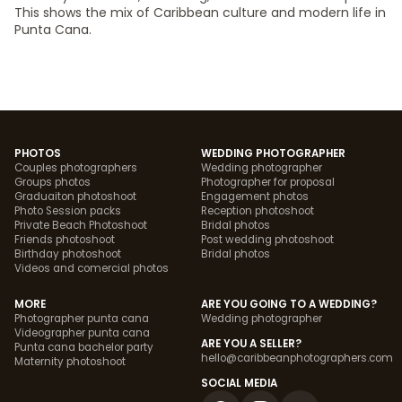
This shows the mix of Caribbean culture and modern life in
Punta Cana.
PHOTOS
WEDDING PHOTOGRAPHER
Couples photographers
Wedding photographer
Groups photos
Photographer for proposal
Graduaiton photoshoot
Engagement photos
Photo Session packs
Reception photoshoot
Private Beach Photoshoot
Bridal photos
Friends photoshoot
Post wedding photoshoot
Birthday photoshoot
Bridal photos
Videos and comercial photos
MORE
ARE YOU GOING TO A WEDDING?
Photographer punta cana
Wedding photographer
Videographer punta cana
ARE YOU A SELLER?
Punta cana bachelor party
hello@caribbeanphotographers.com
Maternity photoshoot
SOCIAL MEDIA