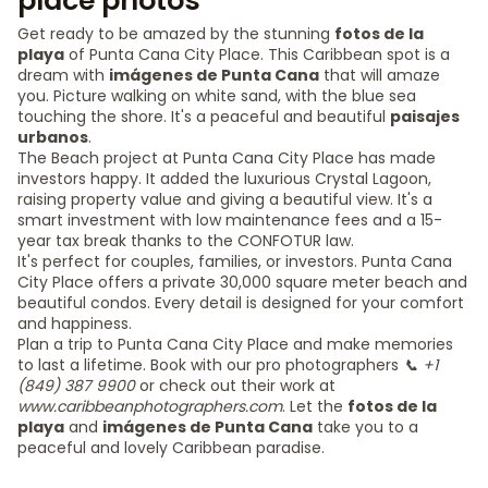
place photos
Get ready to be amazed by the stunning
fotos de la
playa
of Punta Cana City Place. This Caribbean spot is a
dream with
imágenes de Punta Cana
that will amaze
you. Picture walking on white sand, with the blue sea
touching the shore. It's a peaceful and beautiful
paisajes
urbanos
.
The Beach project at Punta Cana City Place has made
investors happy. It added the luxurious Crystal Lagoon,
raising property value and giving a beautiful view. It's a
smart investment with low maintenance fees and a 15-
year tax break thanks to the CONFOTUR law.
It's perfect for couples, families, or investors. Punta Cana
City Place offers a private 30,000 square meter beach and
beautiful condos. Every detail is designed for your comfort
and happiness.
Plan a trip to Punta Cana City Place and make memories
to last a lifetime. Book with our pro photographers
📞 +1
(849) 387 9900
or check out their work at
www.caribbeanphotographers.com
. Let the
fotos de la
playa
and
imágenes de Punta Cana
take you to a
peaceful and lovely Caribbean paradise.