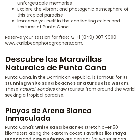
unforgettable memories
Explore the vibrant and photogenic atmosphere of
this tropical paradise
Immerse yourself in the captivating colors and
textures of Punta Cana
Reserve your session for free: 📞 +1 (849) 387 9900
www.caribbeanphotographers.com.
Descubre las Maravillas
Naturales de Punta Cana
Punta Cana, in the Dominican Republic, is famous for its
stunning white sand beaches and turquoise waters
.
These
natural wonders
draw tourists from around the world
seeking a tropical paradise.
Playas de Arena Blanca
Inmaculada
Punta Cana's
white sand beaches
stretch over 50
kilometers along the eastern coast. Favorites like
Playa
Blanca
and
Playa Bávaro
are perfect for water sports.