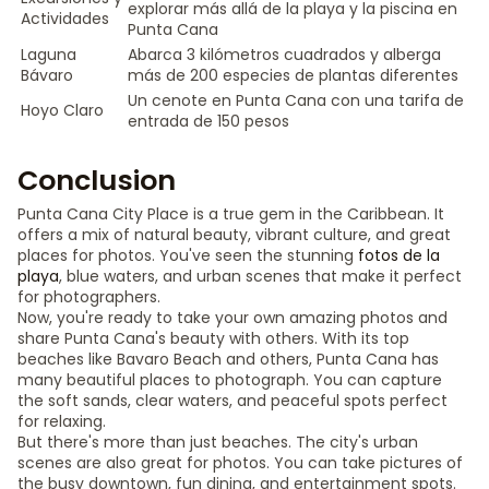
explorar más allá de la playa y la piscina en
Actividades
Punta Cana
Laguna
Abarca 3 kilómetros cuadrados y alberga
Bávaro
más de 200 especies de plantas diferentes
Un cenote en Punta Cana con una tarifa de
Hoyo Claro
entrada de 150 pesos
Conclusion
Punta Cana City Place is a true gem in the Caribbean. It
offers a mix of natural beauty, vibrant culture, and great
places for photos. You've seen the stunning
fotos de la
playa
, blue waters, and urban scenes that make it perfect
for photographers.
Now, you're ready to take your own amazing photos and
share Punta Cana's beauty with others. With its top
beaches like Bavaro Beach and others, Punta Cana has
many beautiful places to photograph. You can capture
the soft sands, clear waters, and peaceful spots perfect
for relaxing.
But there's more than just beaches. The city's urban
scenes are also great for photos. You can take pictures of
the busy downtown, fun dining, and entertainment spots.