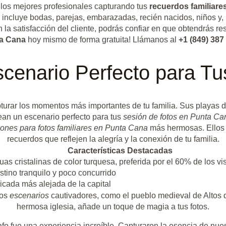
a los mejores profesionales capturando tus
recuerdos familiare
o incluye bodas, parejas, embarazadas, recién nacidos, niños y, 
 la satisfacción del cliente, podrás confiar en que obtendrás r
ta Cana
hoy mismo de forma gratuita! Llámanos al
+1 (849) 387
cenario Perfecto para Tu
turar los momentos más importantes de tu familia. Sus playas d
ean un escenario perfecto para tus
sesión de fotos en Punta Ca
iones para fotos familiares en Punta Cana
más hermosas. Ellos s
recuerdos que reflejen la alegría y la conexión de tu familia.
Características Destacadas
as cristalinas de color turquesa, preferida por el 60% de los vi
stino tranquilo y poco concurrido
icada más alejada de la capital
ros
escenarios
cautivadores, como el pueblo medieval de Altos 
hermosa iglesia, añade un toque de magia a tus fotos.
fo fue una experiencia increíble. Capturaron la esencia de nue