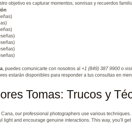
tro objetivo es capturar momentos, sonrisas y recuerdos famili
ión
señas)
ñas)
señas)
eseñas)
eseñas)
eseñas)
eseñas)
na
, puedes comunicarte con nosotros al
+1 (849) 387 9900
o vis
res estarán disponibles para responder a tus consultas en men
ores Tomas: Trucos y Téc
 Cana, our professional photographers use various techniques.
l light and encourage genuine interactions. This way, you'll ge