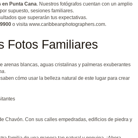
s en Punta Cana
. Nuestros fotógrafos cuentan con un amplio
por supuesto, sesiones familiares.
esultados que superarán tus expectativas.
 9900
o visita www.caribbeanphotographers.com.
s Fotos Familiares
e arenas blancas, aguas cristalinas y palmeras exuberantes
na
.
aben cómo usar la belleza natural de este lugar para crear
sitantes
de Chavón. Con sus calles empedradas, edificios de piedra y
stra familia de una manera tan natural y genuina. ¡Ahora