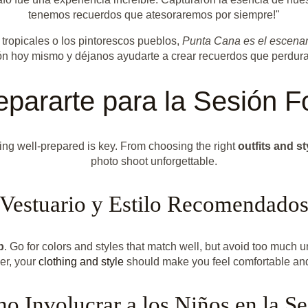
tenemos recuerdos que atesoraremos por siempre!"
 tropicales o los pintorescos pueblos,
Punta Cana es el escenari
ón hoy mismo y déjanos ayudarte a crear recuerdos que perdura
pararte para la Sesión Fo
eing well-prepared is key. From choosing the right
outfits and st
photo shoot unforgettable.
Vestuario y Estilo Recomendado
p
. Go for colors and styles that match well, but avoid too much 
er, your
clothing and style
should make you feel comfortable and 
o Involucrar a los Niños en la Se