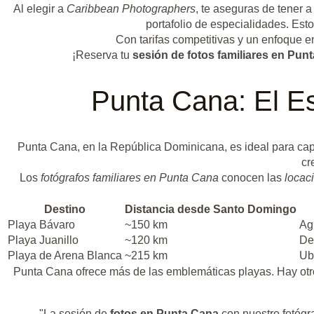
Al elegir a
Caribbean Photographers
, te aseguras de tener 
portafolio de especialidades. Est
Con tarifas competitivas y un enfoque en
¡Reserva tu
sesión de fotos familiares en Pun
Punta Cana: El Es
Punta Cana, en la República Dominicana, es ideal para cap
cr
Los
fotógrafos familiares en Punta Cana
conocen las
locac
Destino
Distancia desde Santo Domingo
Playa Bávaro
~150 km
Agu
Playa Juanillo
~120 km
De
Playa de Arena Blanca
~215 km
Ub
Punta Cana ofrece más de las emblemáticas playas. Hay ot
"La sesión de
fotos en Punta Cana
con nuestro fotógra