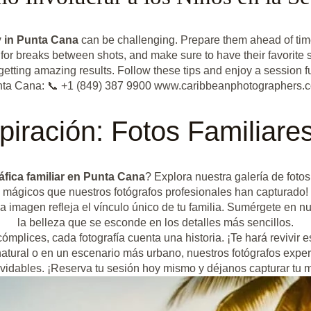
 in Punta Cana
can be challenging. Prepare them ahead of tim
for breaks between shots, and make sure to have their favorite
 getting amazing results. Follow these tips and enjoy a session f
ta Cana: 📞 +1 (849) 387 9900 www.caribbeanphotographers.
spiración: Fotos Familiare
áfica familiar en Punta Cana
? Explora nuestra galería de foto
mágicos que nuestros fotógrafos profesionales han capturado!
a imagen refleja el vínculo único de tu familia. Sumérgete en n
la belleza que se esconde en los detalles más sencillos.
mplices, cada fotografía cuenta una historia. ¡Te hará revivir
atural o en un escenario más urbano, nuestros fotógrafos expert
vidables. ¡Reserva tu sesión hoy mismo y déjanos capturar tu m