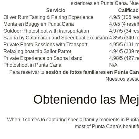
exteriores en Punta Cana. Nues
Servicio
Calificac
Oliver Rum Tasting & Pairing Experience
4.9/5 (106 re
Monta en Buggy en Punta Cana
4.0/5 (4 rese
Outdoor Photoshoot with transportation
4.97/5 (34 re
Saona by Catamaran and Speedboat excursion
4.85/5 (340 r
Private Photo Sessions with Transport
4.95/5 (131 r
Relaxing boat trip Sailor Parrot
4.94/5 (339 r
Private Experience on Saona Island
4.98/5 (427 r
Photoshoot in Punta Cana
N/A
Para reservar tu
sesión de fotos familiares en Punta Ca
Nuestros aseso
Obteniendo las Mej
When it comes to capturing special family moments in Punta
most of Punta Cana's beautifu