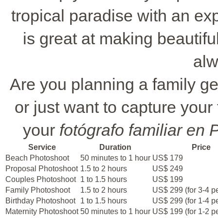
tropical paradise with an ex
is great at making beautiful
alw
Are you planning a family get
or just want to capture your
your
fotógrafo familiar en
Service
Duration
Price
Beach Photoshoot
50 minutes to 1 hour
US$ 179
Proposal Photoshoot
1.5 to 2 hours
US$ 249
Couples Photoshoot
1 to 1.5 hours
US$ 199
Family Photoshoot
1.5 to 2 hours
US$ 299 (for 3-4 p
Birthday Photoshoot
1 to 1.5 hours
US$ 299 (for 1-4 p
Maternity Photoshoot
50 minutes to 1 hour
US$ 199 (for 1-2 p