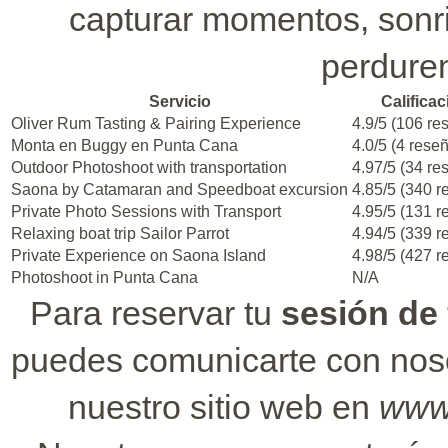
capturar momentos, sonri
perduren
Servicio
Calificac
Oliver Rum Tasting & Pairing Experience
4.9/5 (106 re
Monta en Buggy en Punta Cana
4.0/5 (4 rese
Outdoor Photoshoot with transportation
4.97/5 (34 re
Saona by Catamaran and Speedboat excursion
4.85/5 (340 r
Private Photo Sessions with Transport
4.95/5 (131 r
Relaxing boat trip Sailor Parrot
4.94/5 (339 r
Private Experience on Saona Island
4.98/5 (427 r
Photoshoot in Punta Cana
N/A
Para reservar tu
sesión de 
puedes comunicarte con nos
nuestro sitio web en
www